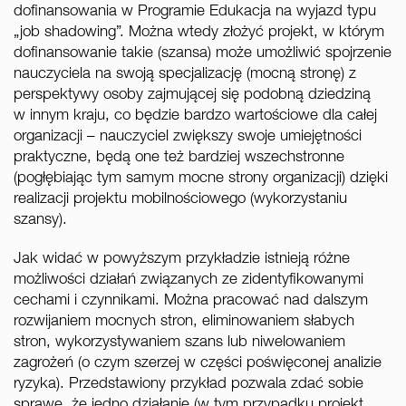
dofinansowania w Programie Edukacja na wyjazd typu
„job shadowing”. Można wtedy złożyć projekt, w którym
dofinansowanie takie (szansa) może umożliwić spojrzenie
nauczyciela na swoją specjalizację (mocną stronę) z
perspektywy osoby zajmującej się podobną dziedziną
w innym kraju, co będzie bardzo wartościowe dla całej
organizacji – nauczyciel zwiększy swoje umiejętności
praktyczne, będą one też bardziej wszechstronne
(pogłębiając tym samym mocne strony organizacji) dzięki
realizacji projektu mobilnościowego (wykorzystaniu
szansy).
Jak widać w powyższym przykładzie istnieją różne
możliwości działań związanych ze zidentyfikowanymi
cechami i czynnikami. Można pracować nad dalszym
rozwijaniem mocnych stron, eliminowaniem słabych
stron, wykorzystywaniem szans lub niwelowaniem
zagrożeń (o czym szerzej w części poświęconej analizie
ryzyka). Przedstawiony przykład pozwala zdać sobie
sprawę, że jedno działanie (w tym przypadku projekt